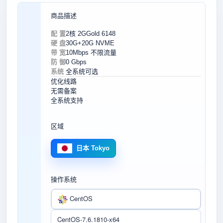
商品描述
配 置
2核 2G
Gold 6148
硬 盘
30G+20G NVME
带 宽
10Mbps 不限流量
防 御
0 Gbps
系统
全系统可选
优化线路
无需备案
全系统支持
区域
日本 Tokyo
操作系统
CentOS