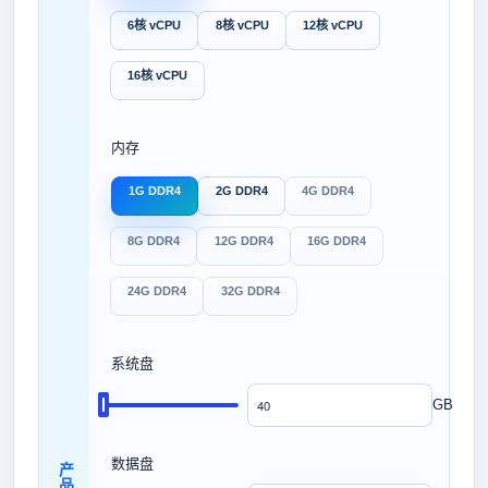
6核 vCPU
8核 vCPU
12核 vCPU
16核 vCPU
内存
1G DDR4
2G DDR4
4G DDR4
8G DDR4
12G DDR4
16G DDR4
24G DDR4
32G DDR4
系统盘
GB
数据盘